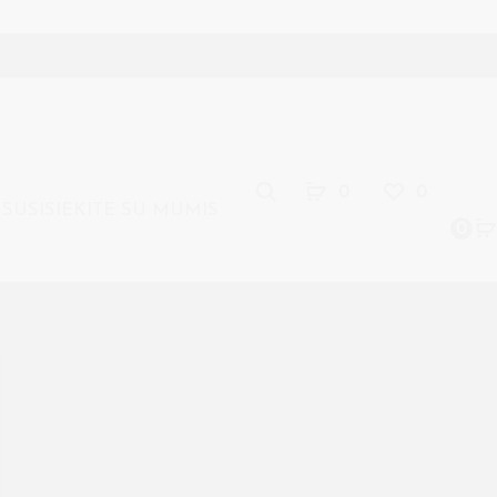
Search
LT
0
0
SUSISIEKITE SU MUMIS
0