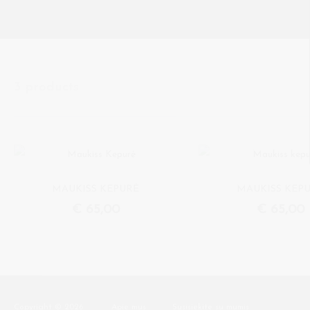
3 products
MAUKISS KEPURĖ
MAUKISS KEP
€
65,00
€
65,00
Copyright © 2026
Apie mus
Susisiekite su mumis