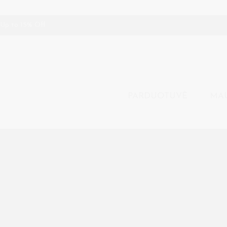
Up to 15% Off
EUR
LT
PARDUOTUVĖ
MAU