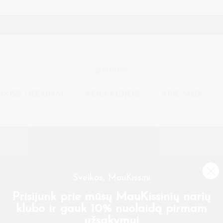
KISS DIZAINAI
KOLEKCIJOS
APIE MUS
Sveikas, MauKissini
Prisijunk prie mūsų MauKissinių narių
klubo ir gauk 10% nuolaidą pirmam
užsakymui