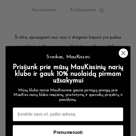
Aprašymas
Atsiliepimai
0
Ši šilta, apsauganti nuo vėjo ir drėgmės kepurė yra puikus
pasirinkimas šaltuoju sezonu. Minkšta medžiaga užtikrina
komfortą. Šoninius atvartus galima susegti ant viršugalvio
Sveikas, MauKissini
arba po smakru, taip pritaikant kepurę pagal norimą stilių
Prisijunk prie mūsų MauKissinių narių
klubo ir gauk 10% nuolaidą pirmam
ir oro sąlygas.
užsakymui
Spalva: midnight blue
Mūsų klubo nariai MauKissiniai gauna pirmąją prieigą prie
MauKiss narių klubo naujienų, pristatymų ir specialių projektų ir
Medžiaga: 100 % nailonas
pasiūlymų.
Paminkštinimas: lengvas, šiltas
Stilius: unisex, universalus dėvėjimui
Pagaminta Lietuvoje
Prenumeruoti