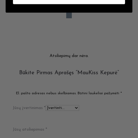
Atsiliepimų dar nėra.
A
Būkite Pirmas Aprašęs “MauKiss Kepurė”
T
S
El. pašto adresas nebus skelbiamas.
Būtini laukeliai pažymėti
*
I
Jūsų įvertinimas
*
L
I
Jūsų atsiliepimas
*