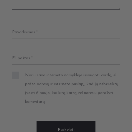
E
P
I
M
Pavadinimas
*
A
I
El. paštas
*
Noriu savo interneto naršyklėje išsaugoti vardą, el.
pašto adresą ir interneto puslapį, kad jų nebereiktų
įvesti iš naujo, kai kitą kartą vėl norėsiu parašyti
komentarą.