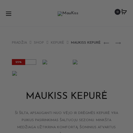
Up to 15% Off
0
PRADŽIA
SHOP
KEPURĖ
MAUKISS KEPURĖ
25%
MAUKISS KEPURĖ
ŠI ŠILTA, APSAUGANTI NUO VĖJO IR DRĖGMĖS KEPURĖ YRA
PUIKUS PASIRINKIMAS ŠALTUOJU SEZONU. MINKŠTA
MEDŽIAGA UŽTIKRINA KOMFORTĄ. ŠONINIUS ATVARTUS