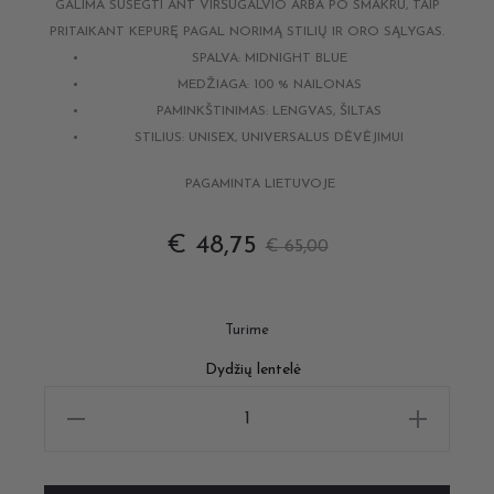
GALIMA SUSEGTI ANT VIRŠUGALVIO ARBA PO SMAKRU, TAIP
PRITAIKANT KEPURĘ PAGAL NORIMĄ STILIŲ IR ORO SĄLYGAS.
SPALVA: MIDNIGHT BLUE
MEDŽIAGA: 100 % NAILONAS
PAMINKŠTINIMAS: LENGVAS, ŠILTAS
STILIUS: UNISEX, UNIVERSALUS DĖVĖJIMUI
PAGAMINTA LIETUVOJE
€
48,75
€
65,00
Turime
Dydžių lentelė